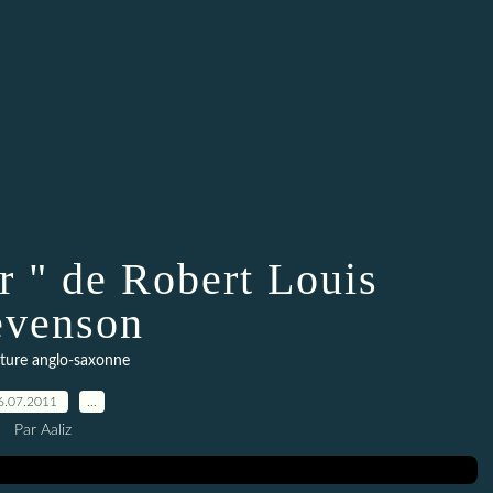
or " de Robert Louis
evenson
ature anglo-saxonne
6.07.2011
…
Par Aaliz