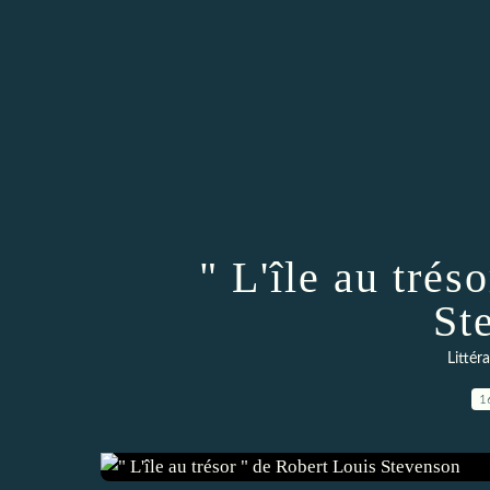
" L'île au trés
St
Littér
1