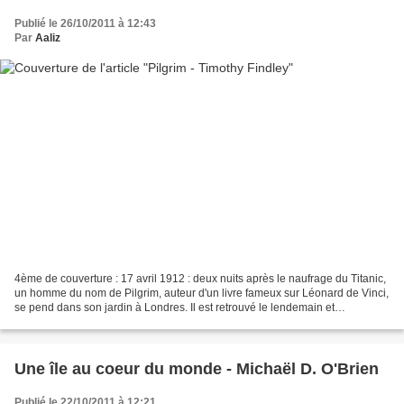
Publié le 26/10/2011 à 12:43
Par
Aaliz
4ème de couverture : 17 avril 1912 : deux nuits après le naufrage du Titanic,
un homme du nom de Pilgrim, auteur d'un livre fameux sur Léonard de Vinci,
se pend dans son jardin à Londres. Il est retrouvé le lendemain et
l'attestation de son décès est...
Une île au coeur du monde - Michaël D. O'Brien
Publié le 22/10/2011 à 12:21