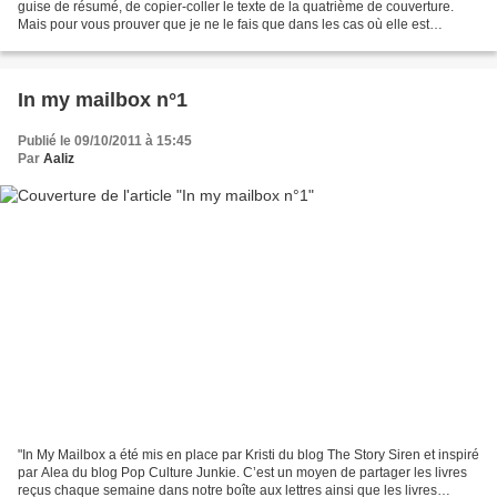
guise de résumé, de copier-coller le texte de la quatrième de couverture.
Mais pour vous prouver que je ne le fais que dans les cas où elle est
pertinente et fidèle au roman, j’ai...
In my mailbox n°1
Publié le 09/10/2011 à 15:45
Par
Aaliz
"In My Mailbox a été mis en place par Kristi du blog The Story Siren et inspiré
par Alea du blog Pop Culture Junkie. C’est un moyen de partager les livres
reçus chaque semaine dans notre boîte aux lettres ainsi que les livres