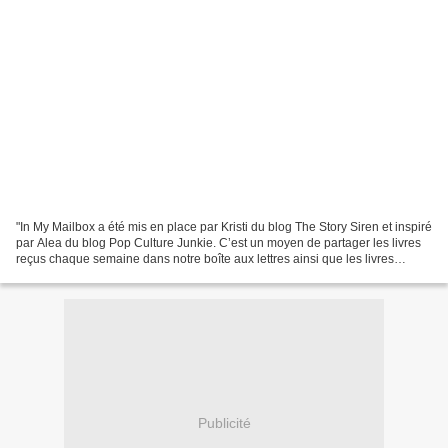
"In My Mailbox a été mis en place par Kristi du blog The Story Siren et inspiré
par Alea du blog Pop Culture Junkie. C’est un moyen de partager les livres
reçus chaque semaine dans notre boîte aux lettres ainsi que les livres
achetés ou empruntés à la...
Publicité