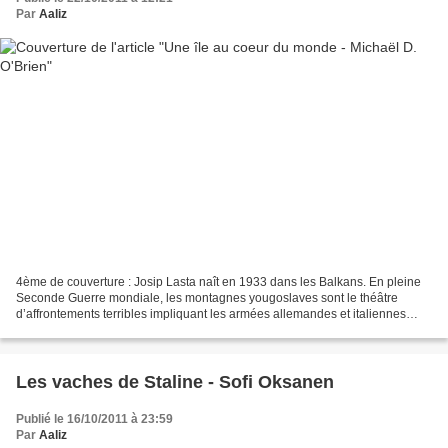
Par
Aaliz
4ème de couverture : Josip Lasta naît en 1933 dans les Balkans. En pleine
Seconde Guerre mondiale, les montagnes yougoslaves sont le théâtre
d’affrontements terribles impliquant les armées allemandes et italiennes
d’occupation et les forces rebelles (oustachis,...
Les vaches de Staline - Sofi Oksanen
Publié le 16/10/2011 à 23:59
Par
Aaliz