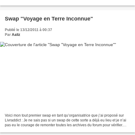
plus appréciés des lecteurs...
Swap "Voyage en Terre Inconnue"
Publié le 13/12/2011 à 00:37
Par
Aaliz
Voici mon tout premier swap en tant qu’organisatrice que j’ai proposé sur
Livraddict : Je ne sais pas si un swap de cette sorte a déjà eu lieu et je n’ai
pas eu le courage de remonter toutes les archives du forum pour vérifier.
Donc s’il a déjà eu lieu,...