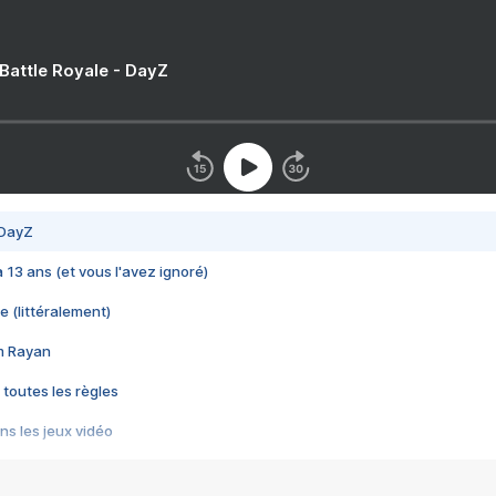
 Battle Royale - DayZ
 DayZ
 a 13 ans (et vous l'avez ignoré)
e (littéralement)
im Rayan
 toutes les règles
s les jeux vidéo
us choquant de Rockstar ? - Le scandale BULLY