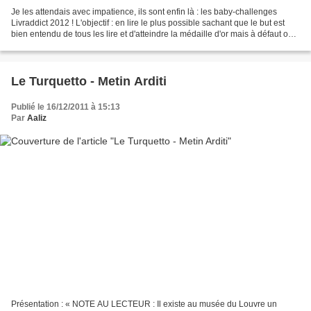
Je les attendais avec impatience, ils sont enfin là : les baby-challenges
Livraddict 2012 ! L'objectif : en lire le plus possible sachant que le but est
bien entendu de tous les lire et d'atteindre la médaille d'or mais à défaut on
pourra toujours tenter...
Le Turquetto - Metin Arditi
Publié le 16/12/2011 à 15:13
Par
Aaliz
Présentation : « NOTE AU LECTEUR : Il existe au musée du Louvre un