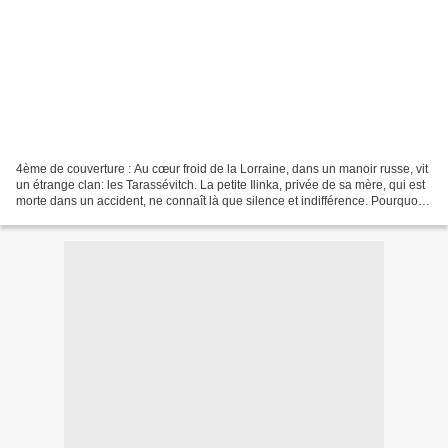
4ème de couverture : Au cœur froid de la Lorraine, dans un manoir russe, vit
un étrange clan: les Tarassévitch. La petite Ilinka, privée de sa mère, qui est
morte dans un accident, ne connaît là que silence et indifférence. Pourquoi
tant de mystères autour...