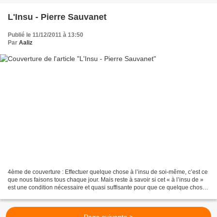
L'Insu - Pierre Sauvanet
Publié le 11/12/2011 à 13:50
Par
Aaliz
4ème de couverture : Effectuer quelque chose à l’insu de soi-même, c’est ce
que nous faisons tous chaque jour. Mais reste à savoir si cet « à l’insu de »
est une condition nécessaire et quasi suffisante pour que ce quelque chose
soit fait. L’image la...