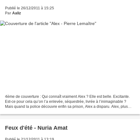
Publié le 26/12/2011 à 15:25
Par
Aaliz
4ème de couverture : Qui connaît vraiment Alex ? Elle est belle. Excitante.
Est-ce pour cela qu’on l’a enlevée, séquestrée, livrée à l’inimaginable ?
Mais quand la police découvre enfin sa prison, Alex a disparu. Alex, plus
intelligente que son bourreau....
Feux d'été - Nuria Amat
Publié le 21/12/2011 à 13:19