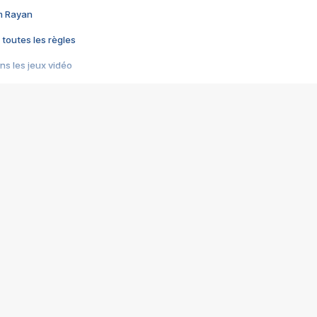
im Rayan
 toutes les règles
s les jeux vidéo
us choquant de Rockstar ? - Le scandale BULLY
e plus moche de Steam
du RÊVE tourne au CAUCHEMAR
pendant 8 heures
it… à tort
umiliés par un jeu vidéo
ire - Final Fantasy 8
ti un empire - Age of Empires
story DOFUS