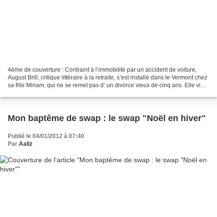
4ème de couverture : Contraint à l’immobilité par un accident de voiture,
August Brill, critique littéraire à la retraite, s’est installé dans le Vermont chez
sa fille Miriam, qui ne se remet pas d’ un divorce vieux de cinq ans. Elle vient
de recueillir...
Mon baptême de swap : le swap "Noël en hiver"
Publié le 04/01/2012 à 07:40
Par
Aaliz