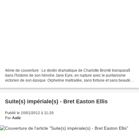
4ème de couverture : Le destin dramatique de Charlotte Brontë transparaît
dans l'histoire de son héroïne Jane Eyre, en rupture avec le puritanisme
victorien de son époque. Orpheline maltraitée, sans fortune et sans beauté,
Jane entre comme gouvernante...
Suite(s) impériale(s) - Bret Easton Ellis
Publié le 10/01/2012 à 11:20
Par
Aaliz