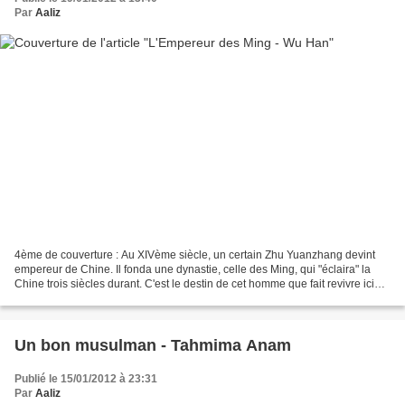
Par
Aaliz
4ème de couverture : Au XIVème siècle, un certain Zhu Yuanzhang devint
empereur de Chine. Il fonda une dynastie, celle des Ming, qui "éclaira" la
Chine trois siècles durant. C'est le destin de cet homme que fait revivre ici
l'historien Wu Han, celui de...
Un bon musulman - Tahmima Anam
Publié le 15/01/2012 à 23:31
Par
Aaliz