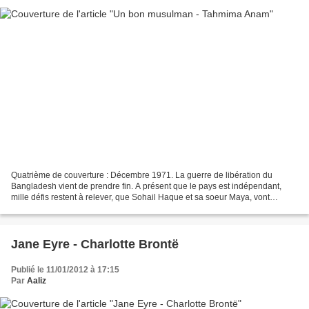
Quatrième de couverture : Décembre 1971. La guerre de libération du
Bangladesh vient de prendre fin. A présent que le pays est indépendant,
mille défis restent à relever, que Sohail Haque et sa soeur Maya, vont
aborder de manières diamétralement opposées....
Jane Eyre - Charlotte Brontë
Publié le 11/01/2012 à 17:15
Par
Aaliz