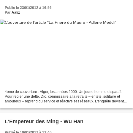
Publié le 23/01/2012 à 16:56
Par
Aaliz
4ème de couverture : Alger, les années 2000. Un jeune homme disparaît.
Pour régler une dette, Djo, commissaire à la retraite – entêté, solitaire et
amoureux – reprend du service et réactive ses réseaux. L'enquête devient
une inquiétante course contre...
L'Empereur des Ming - Wu Han
Publié le 19/01/2012 à 13:40