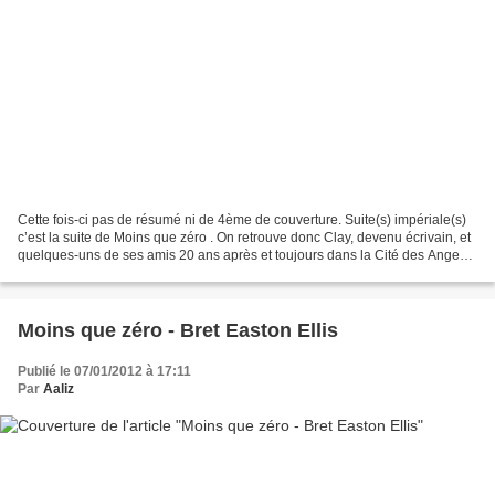
Cette fois-ci pas de résumé ni de 4ème de couverture. Suite(s) impériale(s)
c’est la suite de Moins que zéro . On retrouve donc Clay, devenu écrivain, et
quelques-uns de ses amis 20 ans après et toujours dans la Cité des Anges.
Je suis un peu déçue par...
Moins que zéro - Bret Easton Ellis
Publié le 07/01/2012 à 17:11
Par
Aaliz