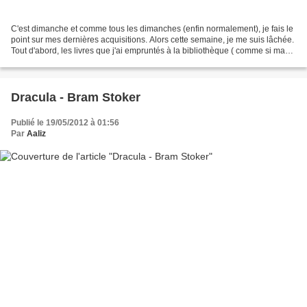
C'est dimanche et comme tous les dimanches (enfin normalement), je fais le
point sur mes dernières acquisitions. Alors cette semaine, je me suis lâchée.
Tout d'abord, les livres que j'ai empruntés à la bibliothèque ( comme si ma
PAL n'était pas assez...
Dracula - Bram Stoker
Publié le 19/05/2012 à 01:56
Par
Aaliz