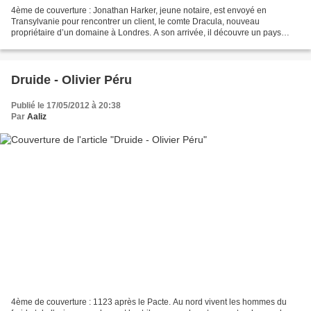
4ème de couverture : Jonathan Harker, jeune notaire, est envoyé en
Transylvanie pour rencontrer un client, le comte Dracula, nouveau
propriétaire d’un domaine à Londres. A son arrivée, il découvre un pays
mystérieux et menaçant, dont les habitants se...
Druide - Olivier Péru
Publié le 17/05/2012 à 20:38
Par
Aaliz
4ème de couverture : 1123 après le Pacte. Au nord vivent les hommes du