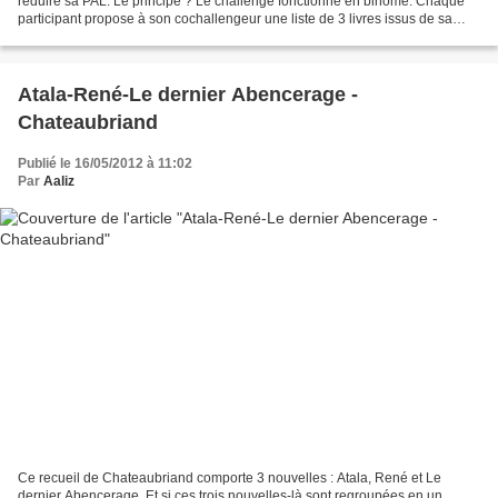
réduire sa PAL. Le principe ? Le challenge fonctionne en binôme. Chaque
participant propose à son cochallengeur une liste de 3 livres issus de sa
PAL. Dans cette liste, on doit choisir...
Atala-René-Le dernier Abencerage -
Chateaubriand
Publié le 16/05/2012 à 11:02
Par
Aaliz
Ce recueil de Chateaubriand comporte 3 nouvelles : Atala, René et Le
dernier Abencerage. Et si ces trois nouvelles-là sont regroupées en un