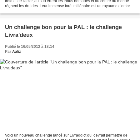
froid et de l'acier, au sud errent les tribus nomades et au centre du monde
règnent les druides. Leur immense forêt millénaire est un royaume d'ombres,
d'arbres et de mystères. Nul...
Un challenge bon pour la PAL : le challenge
Livra'deux
Publié le 16/05/2012 à 18:14
Par
Aaliz
Voici un nouveau challenge lancé sur Livraddict qui devrait permettre de