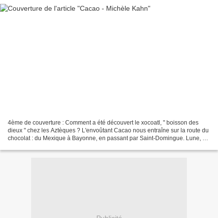
4ème de couverture : Comment a été découvert le xocoatl, " boisson des
dieux " chez les Aztèques ? L'envoûtant Cacao nous entraîne sur la route du
chocolat : du Mexique à Bayonne, en passant par Saint-Domingue. Lune, au
cœur brisé par la disparition en...