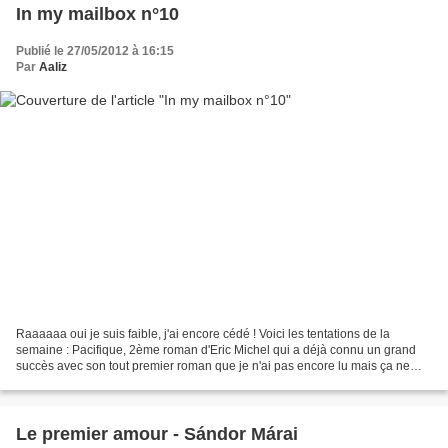
In my mailbox n°10
Publié le 27/05/2012 à 16:15
Par
Aaliz
Raaaaaa oui je suis faible, j'ai encore cédé ! Voici les tentations de la
semaine : Pacifique, 2ème roman d'Eric Michel qui a déjà connu un grand
succès avec son tout premier roman que je n'ai pas encore lu mais ça ne
saurait tarder car il s'intitule...
Le premier amour - Sándor Márai