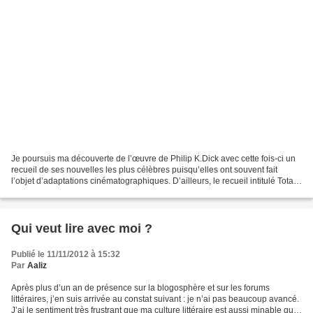
Je poursuis ma découverte de l’œuvre de Philip K.Dick avec cette fois-ci un
recueil de ses nouvelles les plus célèbres puisqu’elles ont souvent fait
l’objet d’adaptations cinématographiques. D’ailleurs, le recueil intitulé Total
Recall, que j’ai pu lire...
Qui veut lire avec moi ?
Publié le 11/11/2012 à 15:32
Par
Aaliz
Après plus d’un an de présence sur la blogosphère et sur les forums
littéraires, j’en suis arrivée au constat suivant : je n’ai pas beaucoup avancé.
J’ai le sentiment très frustrant que ma culture littéraire est aussi minable que