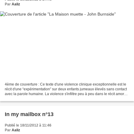
Par
Aaliz
4ème de couverture : Ce texte d'une violence clinique exceptionnelle est le
récit d'une “expérimentation” sur deux enfants jumeaux élevés sans contact
avec la parole humaine. La violence s'infiltre peu à peu dans le récit amoral
conduit sur un ton détaché,...
In my mailbox n°13
Publié le 18/11/2012 à 11:46
Par
Aaliz