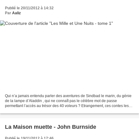
Publié le 20/11/2012 à 14:32
Par
Aaliz
Qui n’a jamais entendu parler des aventures de Sindbad le marin, du génie
de la lampe d’Aladdin , qui ne connaît pas le célèbre mot de passe
permettant l’accès au trésor des 40 voleurs ? Etrangement, ces contes les
plus populaires et les plus célèbres...
La Maison muette - John Burnside
Publié le 19/11/2012 à 17:46