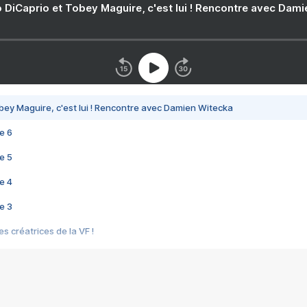
 DiCaprio et Tobey Maguire, c'est lui ! Rencontre avec Dam
bey Maguire, c'est lui ! Rencontre avec Damien Witecka
e 6
e 5
e 4
e 3
s créatrices de la VF !
e 2
e 1
e Mektoub My Love arrive enfin ! Rencontre avec Shaïn Boumedine et Sal