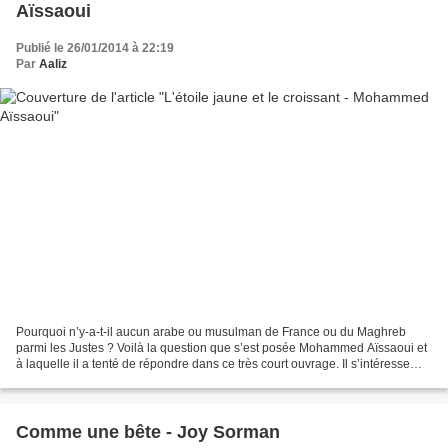
Aïssaoui
Publié le 26/01/2014 à 22:19
Par
Aaliz
Pourquoi n’y-a-t-il aucun arabe ou musulman de France ou du Maghreb
parmi les Justes ? Voilà la question que s’est posée Mohammed Aïssaoui et
à laquelle il a tenté de répondre dans ce très court ouvrage. Il s’intéresse
alors à la figure de Si Kaddour...
Comme une bête - Joy Sorman