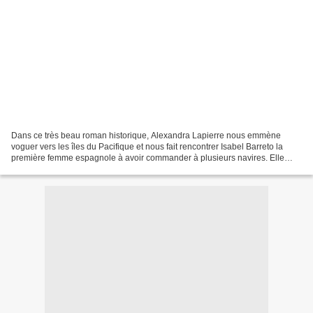
Dans ce très beau roman historique, Alexandra Lapierre nous emmène
voguer vers les îles du Pacifique et nous fait rencontrer Isabel Barreto la
première femme espagnole à avoir commander à plusieurs navires. Elle
permet surtout de sortir de l’oubli ces...