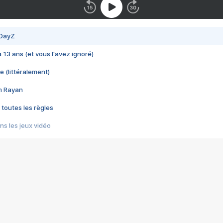
 DayZ
 a 13 ans (et vous l'avez ignoré)
e (littéralement)
im Rayan
 toutes les règles
s les jeux vidéo
us choquant de Rockstar ? - Le scandale BULLY
e plus moche de Steam
du RÊVE tourne au CAUCHEMAR
pendant 8 heures
it… à tort