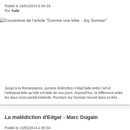
Publié le 18/01/2014 à 00:16
Par
Aaliz
Jusqu’à la Renaissance, aucune distinction n’était faite entre l’art et
l’artisanat telle qu’elle est faite de nos jours. Aujourd’hui, la différence entre
les deux nous paraît évidente. Pourtant Joy Sorman réussit dans ce très
(trop) court roman à rendre...
La malédiction d'Edgar - Marc Dugain
Publié le 13/01/2014 à 00:34