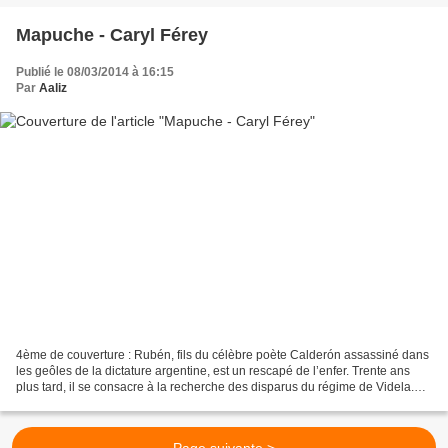
Mapuche - Caryl Férey
Publié le 08/03/2014 à 16:15
Par
Aaliz
4ème de couverture : Rubén, fils du célèbre poète Calderón assassiné dans
les geôles de la dictature argentine, est un rescapé de l’enfer. Trente ans
plus tard, il se consacre à la recherche des disparus du régime de Videla.
Quand sa route croise celle...