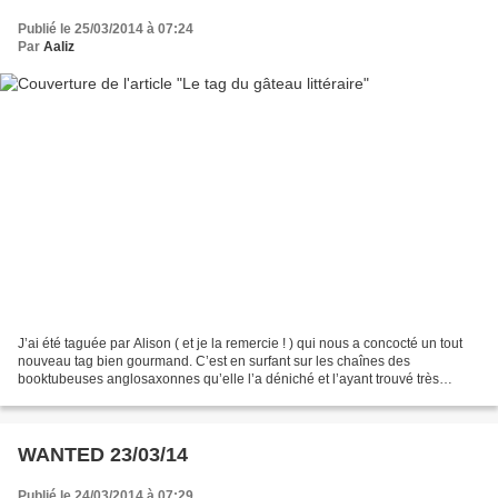
Publié le 25/03/2014 à 07:24
Par
Aaliz
J’ai été taguée par Alison ( et je la remercie ! ) qui nous a concocté un tout
nouveau tag bien gourmand. C’est en surfant sur les chaînes des
booktubeuses anglosaxonnes qu’elle l’a déniché et l’ayant trouvé très
original, elle a décidé de l’adapter rien...
WANTED 23/03/14
Publié le 24/03/2014 à 07:29