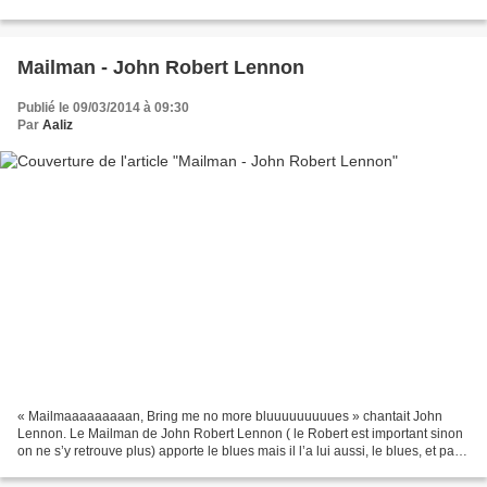
absolument lire pour...
Mailman - John Robert Lennon
Publié le 09/03/2014 à 09:30
Par
Aaliz
« Mailmaaaaaaaaan, Bring me no more bluuuuuuuuues » chantait John
Lennon. Le Mailman de John Robert Lennon ( le Robert est important sinon
on ne s’y retrouve plus) apporte le blues mais il l’a lui aussi, le blues, et pas
qu’un peu. Albert Lippincott,...