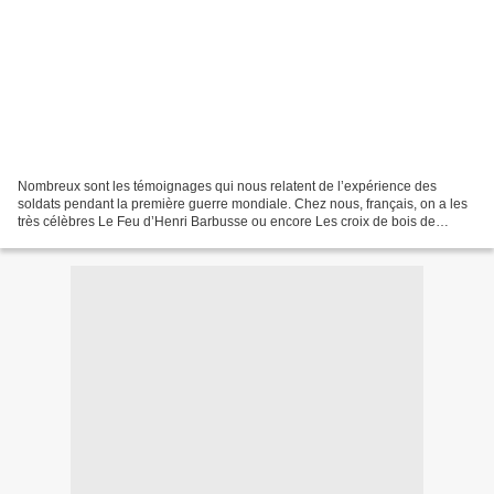
Nombreux sont les témoignages qui nous relatent de l’expérience des
soldats pendant la première guerre mondiale. Chez nous, français, on a les
très célèbres Le Feu d’Henri Barbusse ou encore Les croix de bois de
Dorgelès et bien d’autres … Chez nos voisins...