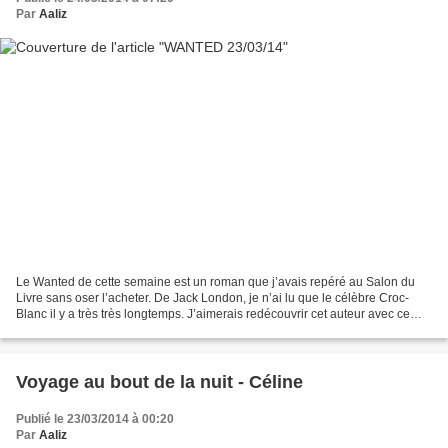
Par
Aaliz
Le Wanted de cette semaine est un roman que j’avais repéré au Salon du
Livre sans oser l’acheter. De Jack London, je n’ai lu que le célèbre Croc-
Blanc il y a très très longtemps. J’aimerais redécouvrir cet auteur avec ce
livre-ci : Poche: 400 pages Editeur...
Voyage au bout de la nuit - Céline
Publié le 23/03/2014 à 00:20
Par
Aaliz