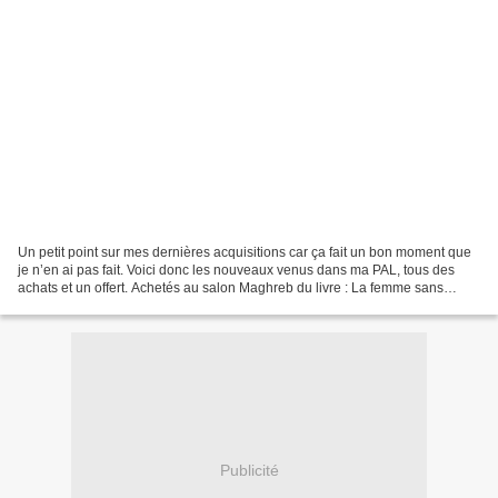
Un petit point sur mes dernières acquisitions car ça fait un bon moment que
je n’en ai pas fait. Voici donc les nouveaux venus dans ma PAL, tous des
achats et un offert. Achetés au salon Maghreb du livre : La femme sans
sépulture d’Assia Djebar dont j’adore...
Publicité