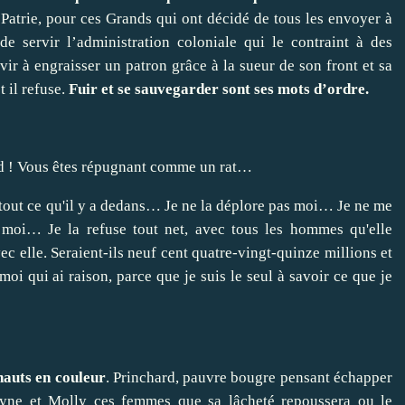
 Patrie, pour ces Grands qui ont décidé de tous les envoyer à
 de servir l’administration coloniale qui le contraint à des
vir à engraisser un patron grâce à la sueur de son front et sa
t il refuse.
Fuir et se sauvegarder sont ses mots d’ordre.
and ! Vous êtes répugnant comme un rat…
 et tout ce qu'il y a dedans… Je ne la déplore pas moi… Je ne me
moi… Je la refuse tout net, avec tous les hommes qu'elle
vec elle. Seraient-ils neuf cent quatre-vingt-quinze millions et
t moi qui ai raison, parce que je suis le seul à savoir ce que je
auts en couleur
. Princhard, pauvre bougre pensant échapper
syne et Molly ces femmes que sa lâcheté repoussera ou le