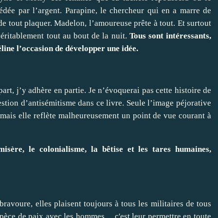
sédée par l’argent. Parapine, le chercheur qui en a marre de
 de tout plaquer. Madelon, l’amoureuse prête à tout. Et surtout
éritablement tout au bout de la nuit.
Tous sont intéressants,
éline l’occasion de développer une idée.
art, j’y adhère en partie. Je n’évoquerai pas cette histoire de
stion d’antisémitisme dans ce livre. Seule l’image péjorative
e mais elle reflète malheureusement un point de vue courant à
sère, le colonialisme, la bêtise et les tares humaines,
ravoure, elles plaisent toujours à tous les militaires de tous
spèce de paix avec les hommes ... c'est leur permettre en toute