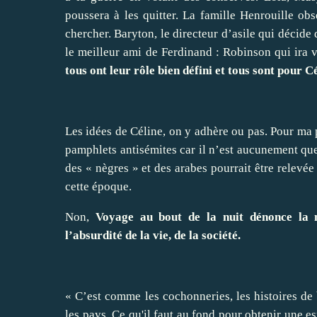
poussera à les quitter. La famille Henrouille ob
chercher. Baryton, le directeur d’asile qui décide
le meilleur ami de Ferdinand : Robinson qui ira v
tous ont leur rôle bien défini et tous sont pour C
Les idées de Céline, on y adhère ou pas. Pour ma p
pamphlets antisémites car il n’est aucunement que
des « nègres » et des arabes pourrait être relevé
cette époque.
Non,
Voyage au bout de la nuit dénonce la mi
l’absurdité de la vie, de la société.
« C’est comme les cochonneries, les histoires de b
les pays. Ce qu'il faut au fond pour obtenir une e